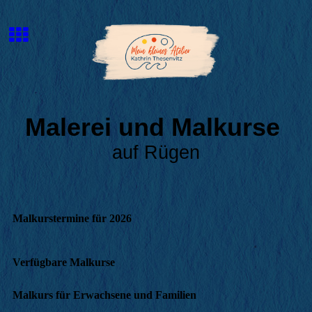
Malerei und Malkurse
auf Rügen
Malkurstermine für 2026
Verfügbare Malkurse
Malkurs für Erwachsene und Familien