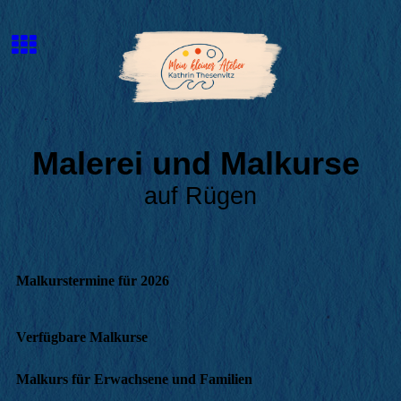
Malerei und Malkurse
auf Rügen
Malkurstermine für 2026
Verfügbare Malkurse
Malkurs für Erwachsene und Familien