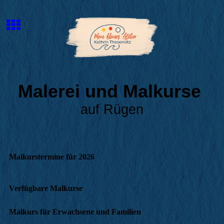
Malerei und Malkurse
auf Rügen
Malkurstermine für 2026
Verfügbare Malkurse
Malkurs für Erwachsene und Familien