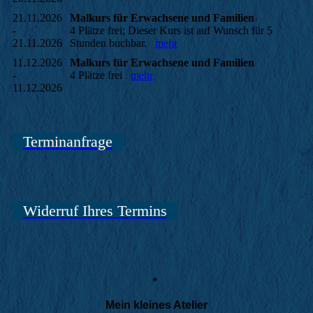
21.11.2026
Malkurs für Erwachsene und Familien
-
4 Plätze frei; Dieser Kurs ist auf Wunsch für 5
21.11.2026
Stunden buchbar.
mehr
11.12.2026
Malkurs für Erwachsene und Familien
-
4 Plätze frei
mehr
11.12.2026
Terminanfrage
Widerruf Ihres Termins
*
Mein kleines Atelier