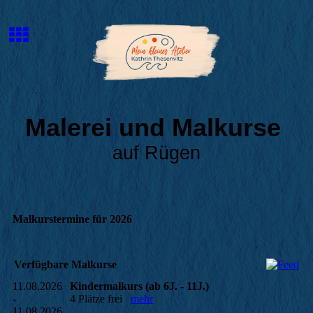
Malerei und Malkurse
auf Rügen
Malkurstermine für 2026
Verfügbare Malkurse
11.08.2026
Kindermalkurs (ab 6J. - 11J.)
-
4 Plätze frei
mehr
11.08.2026